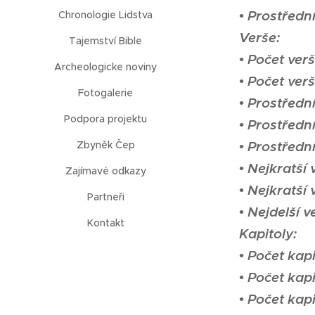
• Prostředn
Chronologie Lidstva
Verše:
Tajemství Bible
• Počet ver
Archeologicke noviny
• Počet ver
Fotogalerie
• Prostřední
Podpora projektu
• Prostředn
• Prostředn
Zbyněk Čep
• Nejkratší
Zajímavé odkazy
• Nejkratší
Partneři
• Nejdelší v
Kontakt
Kapitoly:
• Počet kapi
• Počet kap
• Počet kap