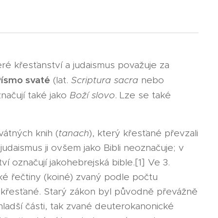
teré křesťanství a judaismus považuje za
Písmo svaté
(lat.
Scriptura sacra
nebo
značují také jako
Boží slovo
. Lze se také
vátných knih (
tanach
), který křesťané převzali
udaismus ji ovšem jako Bibli neoznačuje; v
 označují jakohebrejská bible.[1] Ve 3.
ické řečtiny (koiné) zvaný podle počtu
ní křesťané. Starý zákon byl původně převážně
mladší části, tak zvané deuterokanonické