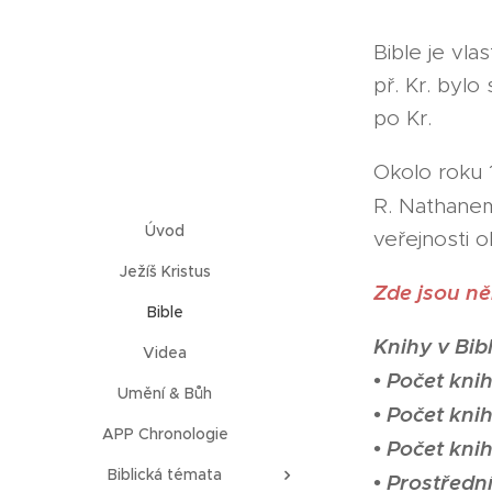
Bible je vl
př. Kr. byl
po Kr.
Okolo roku 1
R. Nathane
Úvod
veřejnosti o
Ježíš Kristus
Zde jsou ně
Bible
Knihy v Bibl
Videa
• Počet knih
Umění & Bůh
• Počet kni
APP Chronologie
• Počet kni
Biblická témata
• Prostředn