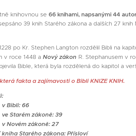
66 knihami, napsanými 44 auto
astně knihovnou se
o sepsáno 39 knih Starého zákona a dalších 27 kni
228 po Kr. Stephen Langton rozdělil Bibli na kapi
Nový zákon
m v roce 1448 a
R. Stephanusem v ro
bjevila Bible, která byla rozdělená do kapitol a ver
která fakta a zajímavosti o Bibli KNIZE KNIH.
i:
 v Bibli: 66
h ve Starém zákoně: 39
h v Novém zákoně: 27
í kniha Starého zákona: Přísloví