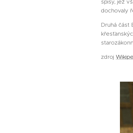
spisy, jež 
dochovaly ř
Druhá část 
křesťanských
starozákonn
zdroj
Wikipe