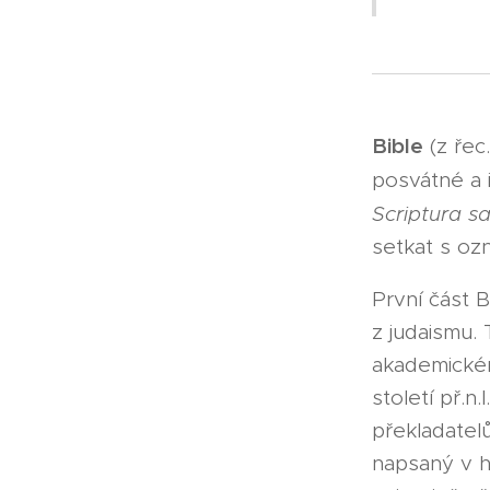
Bible
(z řec
posvátné a 
Scriptura s
setkat s o
První část 
z judaismu.
akademickém 
století př.n
překladatel
napsaný v h