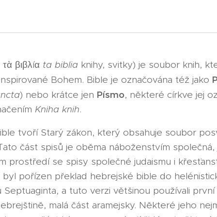
. τὰ βιβλíα
ta biblia
knihy, svitky) je soubor knih, k
inspirované Bohem. Bible je označována též jako
Písmo
ancta
) nebo krátce jen
, některé církve jej o
značením
Kniha knih
.
Bible tvoří Starý zákon, který obsahuje soubor pos
 Tato část spisů je oběma náboženstvím společná, j
prostředí se spisy společné judaismu i křesťanství
.l. byl pořízen překlad hebrejské bible do helénist
ů Septuaginta, a tuto verzi většinou používali prv
ebrejštině, malá část aramejsky. Některé jeho nej