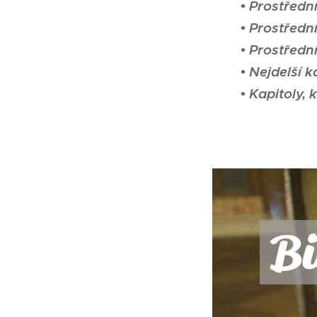
• Prostředn
• Prostřed
• Prostřední
• Nejdelší k
• Kapitoly, 
Bi