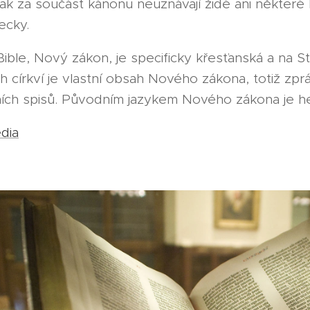
však za součást kánonu neuznávají židé ani někter
ecky.
Bible, Nový zákon, je specificky křesťanská a na S
 církví je vlastní obsah Nového zákona, totiž zprá
ích spisů. Původním jazykem Nového zákona je helé
dia