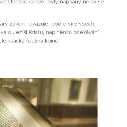
é křesťanské církve, byly napsány nebo se
tarý zákon navazuje; podle víry všech
va o Ježíši Kristu, naplněním očekávání
nistická řečtina koiné.