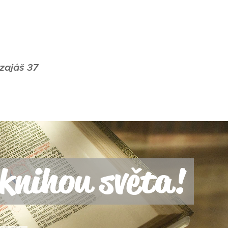
Izajáš 37
í knihou světa!