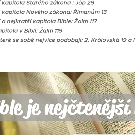
í kapitola Starého zákona : Jób 29
ní kapitola Nového zákona: Římanům 13
 a nejkratší kapitola Bible: Žalm 117
apitola v Bibli: Žalm 119
které se sobě nejvíce podobají: 2. Královská 19 a 
ble je nejčtenějš