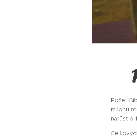
Počet Bib
milionů r
nárůst o 
Celkových